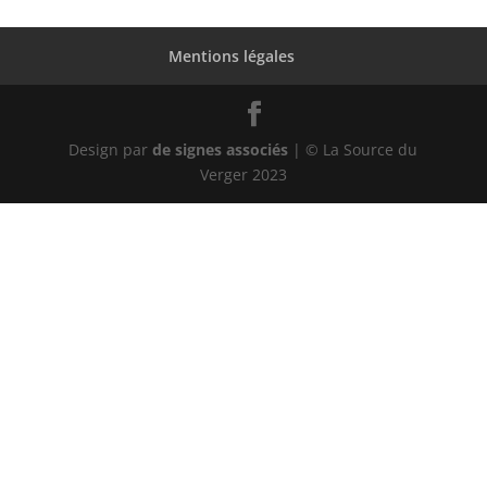
Mentions légales
Design par
de signes associés
| © La Source du
Verger 2023